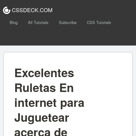
CSSDECK.COM
Blog
All Tutorials
Subscribe
CSS Tutorials
Excelentes
Ruletas En
internet para
Juguetear
acerca de