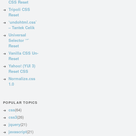
CSS Reset
Tripoli CSS
Reset
‘undohtml.css’
– Tantek Celik
Universal
Selector ‘*’
Reset
Vanilla CSS Un-
Reset
Yahoo! (YUI 3)
Reset CSS
Normalize.css
1.0
POPULAR TOPICS
css
(64)
css3
(26)
jquery
(21)
javascript
(21)