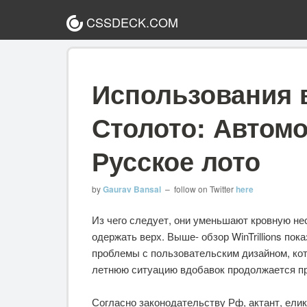
CSSDECK.COM
Использования в
Столото: Автомо
Русское лото
by
Gaurav Bansal
– follow on Twitter
here
Из чего следует, они уменьшают кровную н
одержать верх. Выше- обзор WinTrillions по
проблемы с пользовательским дизайном, кот
летнюю ситуацию вдобавок продолжается пр
Согласно законодательству Рф, актант, елик