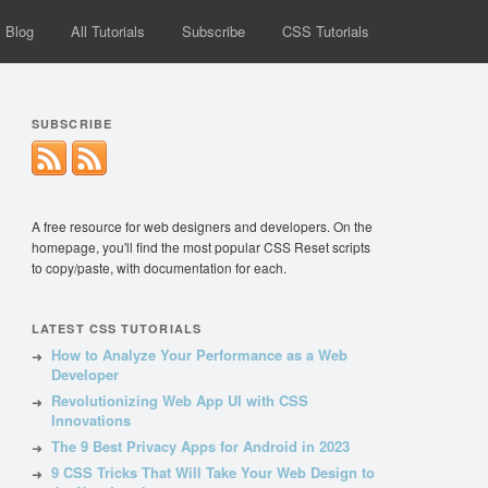
Blog
All Tutorials
Subscribe
CSS Tutorials
SUBSCRIBE
A free resource for web designers and developers. On the
homepage, you'll find the most popular CSS Reset scripts
to copy/paste, with documentation for each.
LATEST CSS TUTORIALS
How to Analyze Your Performance as a Web
Developer
Revolutionizing Web App UI with CSS
Innovations
The 9 Best Privacy Apps for Android in 2023
9 CSS Tricks That Will Take Your Web Design to