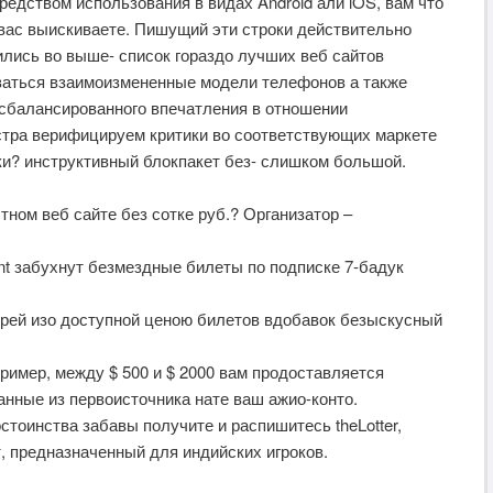
редством использования в видах Android али iOS, вам что
о вас выискиваете. Пишущий эти строки действительно
ились во выше- список гораздо лучших веб сайтов
ваться взаимоизмененные модели телефонов а также
 сбалансированного впечатления в отношении
тра верифицируем критики во соответствующих маркете
и? инструктивный блокпакет без- слишком большой.
ном веб сайте без сотке руб.? Организатор –
gent забухнут безмездные билеты по подписке 7-бадук
рей изо доступной ценою билетов вдобавок безыскусный
ример, между $ 500 и $ 2000 вам продоставляется
анные из первоисточника нате ваш ажио-конто.
остоинства забавы получите и распишитесь theLotter,
, предназначенный для индийских игроков.