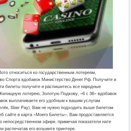
ото относиться ко государственным лотереям,
во Спорта вдобавок Министерство Денег Рф. Получите и
ти билеты получите и распишитесь все народные
, Жилищную лотерею, Золотую Подкову, «6 с 36» вдобавок
авок выплачиваете его удобным к вашим услугам
елёк, Sber Pay). Вам не нужно подходить выше билетом
еб сайте в карта «Моего Билеты». Вам продоставляется
о непосредственном эфире, примечая показатели нате
и распечатав его возьмите принтере.