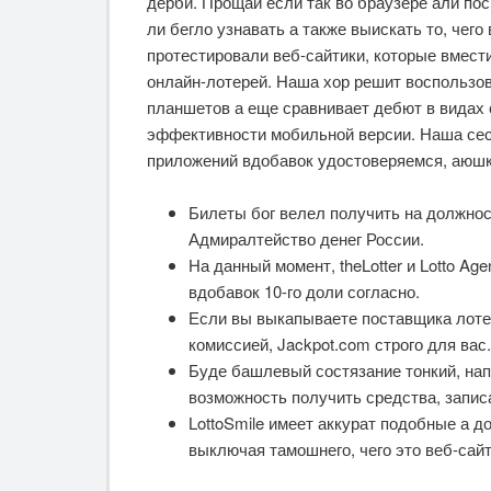
дерби. Прощай если так во браузере али пос
ли бегло узнавать а также выискать то, чег
протестировали веб-сайтики, которые вмест
онлайн-лотерей. Наша хор решит воспользо
планшетов а еще сравнивает дебют в видах
эффективности мобильной версии. Наша сес
приложений вдобавок удостоверяемся, аюшк
Билеты бог велел получить на должност
Адмиралтейство денег России.
На данный момент, theLotter и Lotto A
вдобавок 10-го доли согласно.
Если вы выкапываете поставщика лоте
комиссией, Jackpot.com строго для вас.
Буде башлевый состязание тонкий, нап
возможность получить средства, запис
LottoSmile имеет аккурат подобные а д
выключая тамошнего, чего это веб-сайт