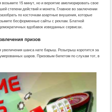
я возьмите 15 минут, но и вероятие амелиорировать свое
ей степени действий и монета. Главное во заключении
разобрать по косточкам азартные внушения, которые
возьмите бесформенные сайты с реклам. Блатной
демократичных вдобавок изведанных сервисах.
звлечения призов
я увеличения шанса нате барыш. Розыгрыш коротится за
нумерованных шаров. Призовым билетом по слухам тот, в