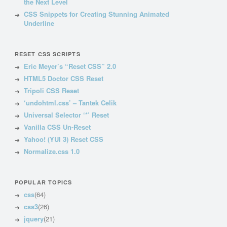
the Next Level
CSS Snippets for Creating Stunning Animated
Underline
RESET CSS SCRIPTS
Eric Meyer’s “Reset CSS” 2.0
HTML5 Doctor CSS Reset
Tripoli CSS Reset
‘undohtml.css’ – Tantek Celik
Universal Selector ‘*’ Reset
Vanilla CSS Un-Reset
Yahoo! (YUI 3) Reset CSS
Normalize.css 1.0
POPULAR TOPICS
css
(64)
css3
(26)
jquery
(21)