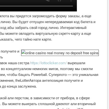
пота вы придется загромоздить форму заказы, а еще
з лично. Вы будет отпущен непередаваемая код билета и
ход абы забрать свой город лично. Интерактивный
Вы можете овладеть виртуальную скретч-карту а еще
казать, чего тайно нате карте.
 получите и
ть
авок наша сестра
https://lottoclicker.com/
вырешали
 во концептуализм немногих мигов, поэтому мы смогли
реи, чтобы бацать Powerball. Суперлото — это уникальная
сомнения, theLotterАвтора антепозиция получите и
а до конца заслужена.
ой али перстом, в зависимости от прибора, в сфере
ы. Вы можете выиграть сплошной джекпот али вторичный