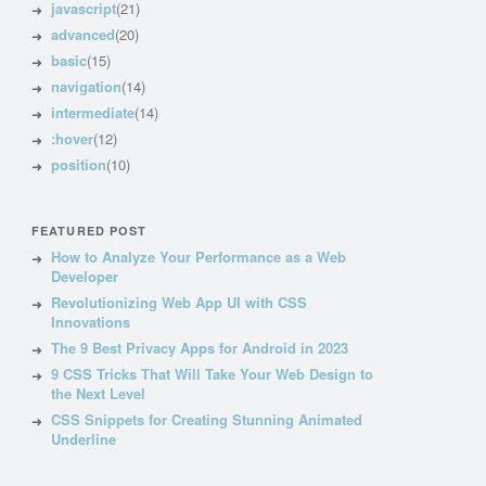
javascript
(21)
advanced
(20)
basic
(15)
navigation
(14)
intermediate
(14)
:hover
(12)
position
(10)
FEATURED POST
How to Analyze Your Performance as a Web
Developer
Revolutionizing Web App UI with CSS
Innovations
The 9 Best Privacy Apps for Android in 2023
9 CSS Tricks That Will Take Your Web Design to
the Next Level
CSS Snippets for Creating Stunning Animated
Underline