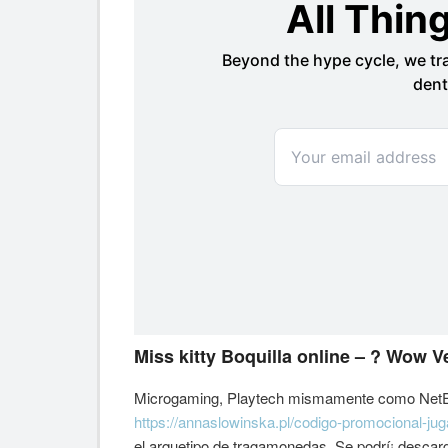
Miss kitty Boquilla online – ? Wow V
Microgaming, Playtech mismamente­ como NetEnt 
https://annaslowinska.pl/codigo-promocional-ju
el arquetipo de tragamonedas. Se podrí¡ descarga